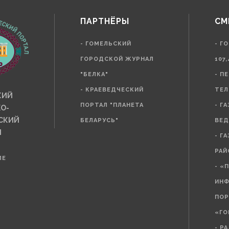
ПАРТНЁРЫ
СМ
- ГОМЕЛЬСКИЙ
- Г
ГОРОДСКОЙ ЖУРНАЛ
107,
"БЕЛКА"
- П
- КРАЕВЕДЧЕСКИЙ
ТЕЛ
КИЙ
ПОРТАЛ "ПЛАНЕТА
- Г
О-
СКИЙ
БЕЛАРУСЬ"
ВЕД
Л
- Г
РАЙ
ЛЕ
- «
ИН
ПОР
«ГО
- Р