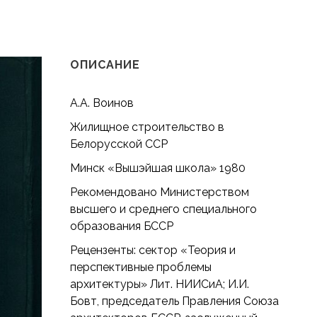
В БЕЛОРУССКОЙ ССР
троительство в Белорусской ССР
ОПИСАНИЕ
А.А. Воинов
Жилищное строительство в
Белорусской ССР
Минск «Вышэйшая школа» 1980
Рекомендовано Министерством
высшего и среднего специального
образования БССР
Рецензенты: сектор «Теория и
перспективные проблемы
архитектуры» Лит. НИИСиА; И.И.
Бовт, председатель Правления Союза