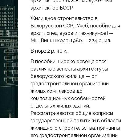
архитекторов БССР, заслуженный
архитектор БССР.
Жилищное строительство в
Белорусской ССР: [Учеб, пособие для
архит. спец, вузов и техникумов] —
Мн.: Выш. школа, 1980.— 224 с., ил.
В пор.: 2 р. 40 к.
В пособии широко освещаются
различные аспекты архитектуры
белорусского жилища — от
градостроительной организации
жилых комплексов до
композиционных особенностей
отдельных жилых зданий.
Рассматриваются общие вопросы
государственной политики в области
жилищного строительства, принципы
его градостроительной организации,