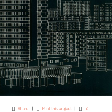
Share
Print this project
0