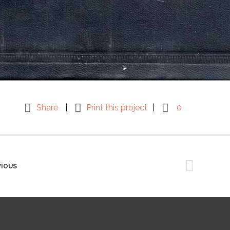
Share
Print this project
0
VIOUS