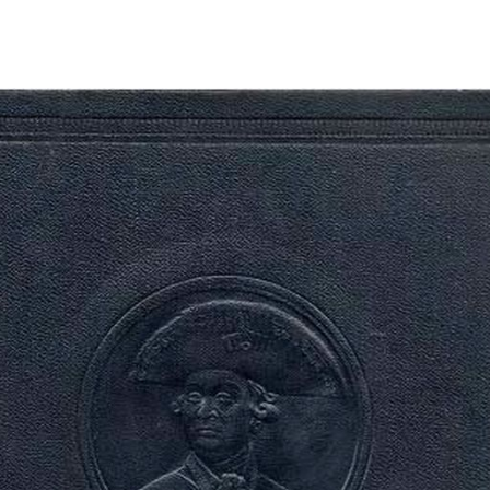
1953 П.А. РУМЯНЦЕВ. ДОКУМЕНТЫ.
Гомельский историко-краеведческий портал
/
1953 П.А. Румянц