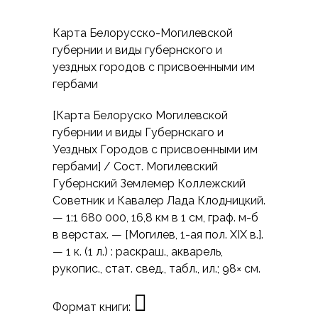
Карта Белорусско-Могилевской
губернии и виды губернского и
уездных городов с присвоенными им
гербами
[Карта Белоруско Могилевской
губернии и виды Губернскаго и
Уездных Городов с присвоенными им
гербами] / Сост. Могилевский
Губернский Землемер Коллежский
Советник и Кавалер Лада Клодницкий.
— 1:1 680 000, 16,8 км в 1 см, граф. м-б
в верстах. — [Могилев, 1-ая пол. XIX в.].
— 1 к. (1 л.) : раскраш., акварель,
рукопис., стат. свед., табл., ил.; 98× см.
Формат книги: