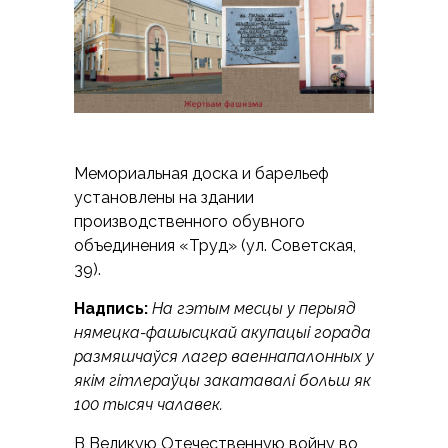
Мемориальная доска и барельеф
установлены на здании
производственного обувного
объединения «Труд» (ул. Советская,
39).
Надпись:
На гэтым месцы у перыяд
нямецка-фашысцкай акупацыi горада
размяшчаўся лагер ваеннапалонных у
якiм гiтлераўцы закатавалi больш як
100 тысяч чалавек.
В Великую Отечественную войну во